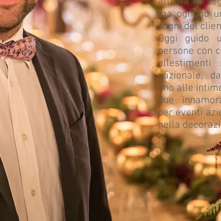
attività ho se
ma ognuno uni
sogni del clien
Oggi guido 
persone con c
allestimenti 
nazionale, d
fino alle inti
due innamorat
per eventi azi
nella decorazi