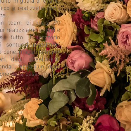
guito migliaia di eventi,
co e realizzato con i
te...
un team di quasi 20
ui realizziamo eventi e
su tutto il territorio
ai sontuosi matrimoni
me cene, magari solo per
i, dagli allestimenti
endali, magari un tocco
one della casa...