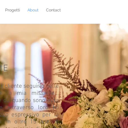
Progetti
About
Contact
ME
l cliente seguirlo nelle
è la mia missione...
e da quando sono nato
e attraverso loro ho
zzo espressivo per la
à. In oltre 15 anni di