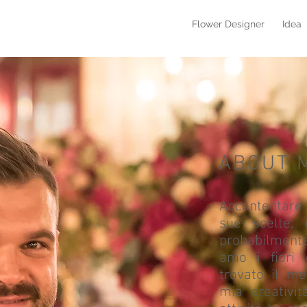
Flower Designer
Idea
ABOUT 
Accontentare i
sue scelte, 
probabilment
amo i fiori 
trovato il me
mia creativit